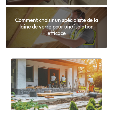
st
r
u
Comment choisir un spécialiste de la
ct
laine de verre pour une isolation
efficace
io
n