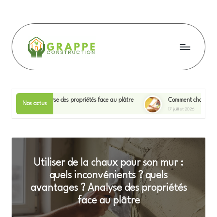
Skip
to
content
G
r
a
es ? Analyse des propriétés face au plâtre
Comment choisir un spécialiste 
Nos actus
17 juillet 2026
p
p
e
Utiliser de la chaux pour son mur :
c
quels inconvénients ? quels
o
avantages ? Analyse des propriétés
n
face au plâtre