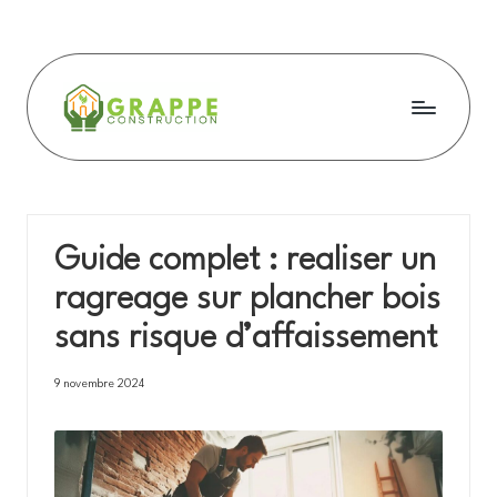
Skip
to
content
G
r
a
Guide complet : realiser un
p
ragreage sur plancher bois
p
sans risque d’affaissement
e
c
9 novembre 2024
o
n