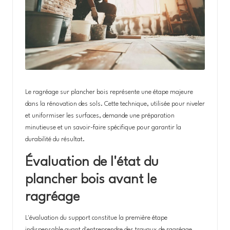
st
r
u
ct
io
n
Le ragréage sur plancher bois représente une étape majeure
dans la rénovation des sols. Cette technique, utilisée pour niveler
et uniformiser les surfaces, demande une préparation
minutieuse et un savoir-faire spécifique pour garantir la
durabilité du résultat.
Évaluation de l'état du
plancher bois avant le
ragréage
L'évaluation du support constitue la première étape
indispensable avant d'entreprendre des travaux de ragréage.